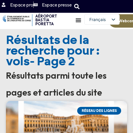
Espace pro
Espace presse
AÉROPORT
Français
BASTIA
Webca
PORETTA
English (UK)
Résultats de la
recherche pour :
vols- Page 2
Résultats parmi toute les
pages et articles du site
RÉSEAU DES LIGNES