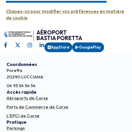
Cliquez-ici pour modifier vos préférences en matière
de cookie
AÉROPORT
BASTIA PORETTA
AppStore
GooglePlay
Coordonnées
Poretta
20290 LUCCIANA
04 95 54 54 54
Accès rapide
Aéroports de Corse
Ports de Commerce de Corse
L'EPCI de Corse
Pratique
Parkings