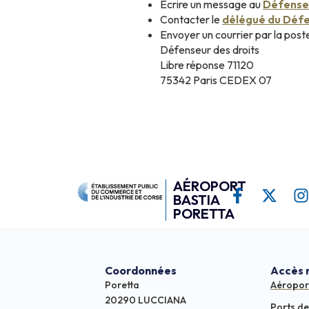
Écrire un message au
Défenseu
Contacter le
délégué du Défe
Envoyer un courrier par la poste
Défenseur des droits
Libre réponse 71120
75342 Paris CEDEX 07
AÉROPORT
BASTIA
PORETTA
Coordonnées
Accès 
Poretta
Aéropor
20290 LUCCIANA
Ports d