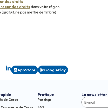
r des droits
nseur des droits
dans votre région
 (gratuit, ne pas mettre de timbre)
AppStore
GooglePlay
rapide
Pratique
La newsletter
ts de Corse
Parkings
e Commerce de Corse
FAQ