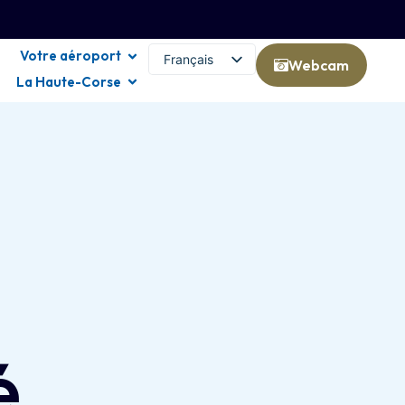
Votre aéroport
Français
Webcam
La Haute-Corse
English (UK)
é