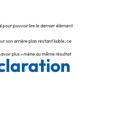
l pour pouvoir lire le dernier élément
r son arrière plan restant lisible, ce
n savoir plus » mène au même résultat
claration