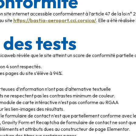
conformité
 site internet accessible conformément à l’article 47 de la loi n°
au site
https://bastia-aeroport.cci.corsica/
. Elle a été réalisée
 des tests
sicaweb révèle que le site atteint un score de conformité partielle
on 4 sont respectés.
s pages du site s’élève à 94%.
orteuses d’information n’ont pas d’alternative textuelle
ts ne respectent pas les contrastes minimum de couleur.
 : le module de carte intéractive n’est pas conforme au RGAA
sur les lien-images des résultats.
sur le formulaire de contact n’est que partiellement conforme avec
tor, Gravity Form et Recaptcha de formulaire de contact ne sont 
d’éléments et attributs dues au constructeur de page Elementor.
tructure des titres sur certaines pages