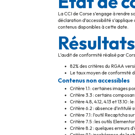
État de 
La CCI de Corse s’engage à rendre son
déclaration d’accessibilité s’applique 
contenus disponibles à cette date.
Résultats
L’audit de conformité réalisé par Cor
82% des critères du RGAA versi
Le taux moyen de conformité de
Contenus non accessibles
Critère 1.1 : certaines images p
Critère 3.3 : certains composan
Critère 4.8, 4.12, 4.13 et 13.10
Critère 6.2 : absence d’intitulé 
Critère 7.1 : l’outil Recaptcha 
Critère 7.5 : les outils Elemen
Critère 8.2 : quelques erreurs 
Critère 9.1 : incohérence de la s