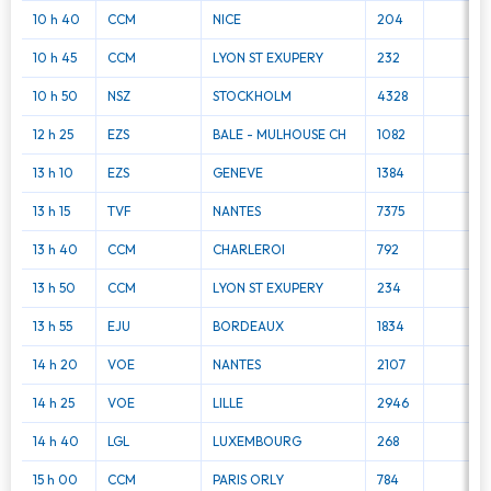
10 h 40
CCM
NICE
204
10 h 45
CCM
LYON ST EXUPERY
232
10 h 50
NSZ
STOCKHOLM
4328
12 h 25
EZS
BALE - MULHOUSE CH
1082
13 h 10
EZS
GENEVE
1384
13 h 15
TVF
NANTES
7375
13 h 40
CCM
CHARLEROI
792
13 h 50
CCM
LYON ST EXUPERY
234
13 h 55
EJU
BORDEAUX
1834
14 h 20
VOE
NANTES
2107
14 h 25
VOE
LILLE
2946
14 h 40
LGL
LUXEMBOURG
268
15 h 00
CCM
PARIS ORLY
784