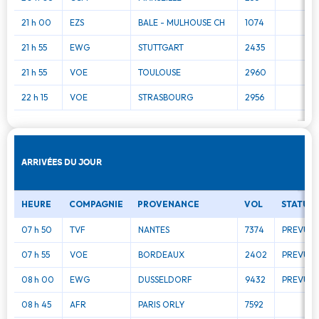
21 h 00
EZS
BALE - MULHOUSE CH
1074
21 h 55
EWG
STUTTGART
2435
21 h 55
VOE
TOULOUSE
2960
22 h 15
VOE
STRASBOURG
2956
ARRIVÉES DU JOUR
HEURE
COMPAGNIE
PROVENANCE
VOL
STATUT
07 h 50
TVF
NANTES
7374
PREVU 0
07 h 55
VOE
BORDEAUX
2402
PREVU 0
08 h 00
EWG
DUSSELDORF
9432
PREVU 0
08 h 45
AFR
PARIS ORLY
7592