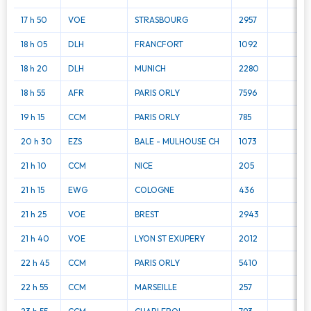
17 h 50
VOE
STRASBOURG
2957
18 h 05
DLH
FRANCFORT
1092
18 h 20
DLH
MUNICH
2280
18 h 55
AFR
PARIS ORLY
7596
19 h 15
CCM
PARIS ORLY
785
20 h 30
EZS
BALE - MULHOUSE CH
1073
21 h 10
CCM
NICE
205
21 h 15
EWG
COLOGNE
436
21 h 25
VOE
BREST
2943
21 h 40
VOE
LYON ST EXUPERY
2012
22 h 45
CCM
PARIS ORLY
5410
22 h 55
CCM
MARSEILLE
257