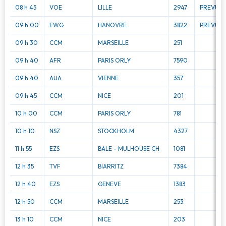
08 h 45
VOE
LILLE
2947
PREVU 0
09 h 00
EWG
HANOVRE
3822
PREVU 0
09 h 30
CCM
MARSEILLE
251
09 h 40
AFR
PARIS ORLY
7590
09 h 40
AUA
VIENNE
357
09 h 45
CCM
NICE
201
10 h 00
CCM
PARIS ORLY
781
10 h 10
NSZ
STOCKHOLM
4327
11 h 55
EZS
BALE - MULHOUSE CH
1081
12 h 35
TVF
BIARRITZ
7384
12 h 40
EZS
GENEVE
1383
12 h 50
CCM
MARSEILLE
253
13 h 10
CCM
NICE
203