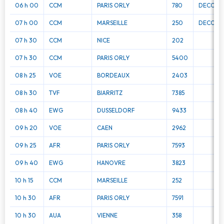
06 h 00
CCM
PARIS ORLY
780
DECOLLE
07 h 00
CCM
MARSEILLE
250
DECOLLE
07 h 30
CCM
NICE
202
07 h 30
CCM
PARIS ORLY
5400
08 h 25
VOE
BORDEAUX
2403
08 h 30
TVF
BIARRITZ
7385
08 h 40
EWG
DUSSELDORF
9433
09 h 20
VOE
CAEN
2962
09 h 25
AFR
PARIS ORLY
7593
09 h 40
EWG
HANOVRE
3823
10 h 15
CCM
MARSEILLE
252
10 h 30
AFR
PARIS ORLY
7591
10 h 30
AUA
VIENNE
358