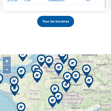
23 h 55
CCM
CHARLEROI
793
Tous les horaires
+
−