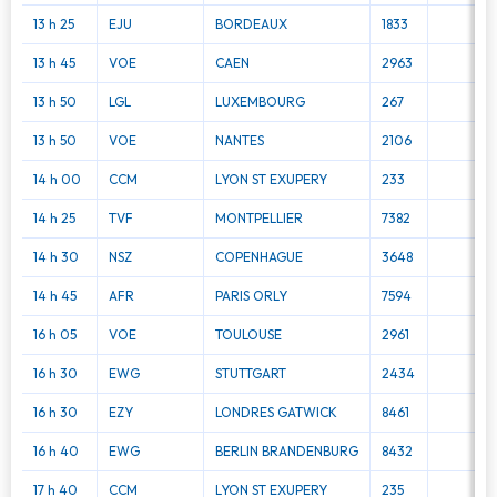
13 h 25
EJU
BORDEAUX
1833
13 h 45
VOE
CAEN
2963
13 h 50
LGL
LUXEMBOURG
267
13 h 50
VOE
NANTES
2106
14 h 00
CCM
LYON ST EXUPERY
233
14 h 25
TVF
MONTPELLIER
7382
14 h 30
NSZ
COPENHAGUE
3648
14 h 45
AFR
PARIS ORLY
7594
16 h 05
VOE
TOULOUSE
2961
16 h 30
EWG
STUTTGART
2434
16 h 30
EZY
LONDRES GATWICK
8461
16 h 40
EWG
BERLIN BRANDENBURG
8432
17 h 40
CCM
LYON ST EXUPERY
235