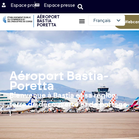
Espace pro
Espace presse
AÉROPORT
Français
BASTIA
Webca
PORETTA
English (UK)
Aéroport Bastia-
Poretta
Bienvenue à Bastia et sa région,
terre de découverte et de partage
!