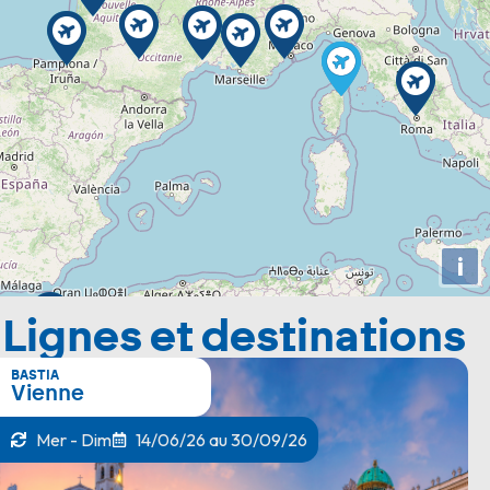
i
Lignes et destinations
BASTIA
Vienne
Mer - Dim
14/06/26 au 30/09/26