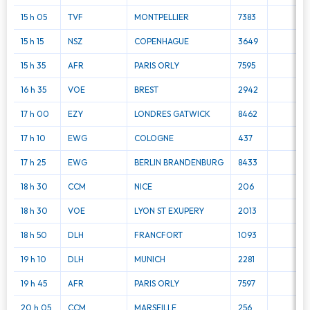
15 h 05
TVF
MONTPELLIER
7383
15 h 15
NSZ
COPENHAGUE
3649
15 h 35
AFR
PARIS ORLY
7595
16 h 35
VOE
BREST
2942
17 h 00
EZY
LONDRES GATWICK
8462
17 h 10
EWG
COLOGNE
437
17 h 25
EWG
BERLIN BRANDENBURG
8433
18 h 30
CCM
NICE
206
18 h 30
VOE
LYON ST EXUPERY
2013
18 h 50
DLH
FRANCFORT
1093
19 h 10
DLH
MUNICH
2281
19 h 45
AFR
PARIS ORLY
7597
20 h 05
CCM
MARSEILLE
256