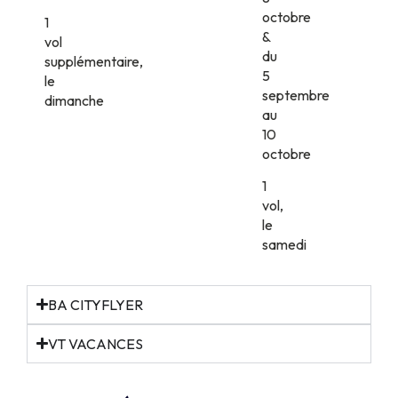
octobre
1
&
vol
du
supplémentaire,
5
le
septembre
dimanche
au
10
octobre
1
vol,
le
samedi
BA CITYFLYER
VT VACANCES