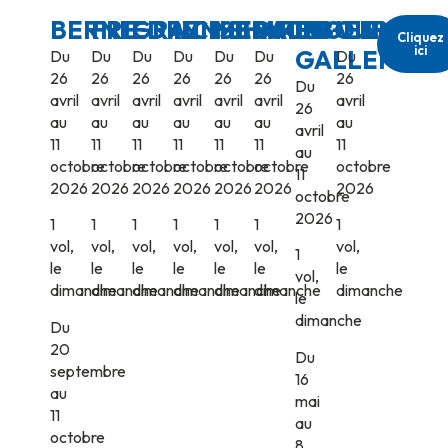
BERNE
FRIEDRICHSHAFEN
GRAZ
INNSBRUCK
MEMMINGEN
SALZBOURG
ST-
VIENNE
Cliquez
ici
GALLEN
Du
Du
Du
Du
Du
Du
Du
26
26
26
26
26
26
26
Du
avril
avril
avril
avril
avril
avril
avril
26
au
au
au
au
au
au
au
avril
11
11
11
11
11
11
11
au
octobre
octobre
octobre
octobre
octobre
octobre
octobre
11
2026
2026
2026
2026
2026
2026
2026
octobre
2026
1
1
1
1
1
1
1
vol,
vol,
vol,
vol,
vol,
vol,
vol,
1
le
le
le
le
le
le
le
vol,
dimanche
dimanche
dimanche
dimanche
dimanche
dimanche
dimanche
le
dimanche
Du
20
Du
septembre
16
au
mai
11
au
octobre
8