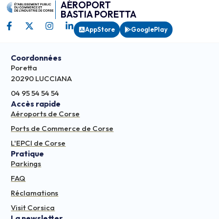
AÉROPORT
BASTIA PORETTA
AppStore
GooglePlay
Coordonnées
Poretta
20290 LUCCIANA
04 95 54 54 54
Accès rapide
Aéroports de Corse
Ports de Commerce de Corse
L'EPCI de Corse
Pratique
Parkings
FAQ
Réclamations
Visit Corsica
La newsletter