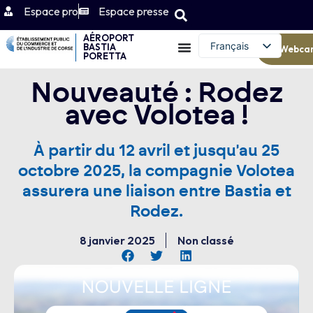
Espace pro
Espace presse
AÉROPORT
Français
BASTIA
Webca
PORETTA
English (UK)
Nouveauté : Rodez
avec Volotea !
À partir du 12 avril et jusqu'au 25
octobre 2025, la compagnie Volotea
assurera une liaison entre Bastia et
Rodez.
8 janvier 2025
Non classé